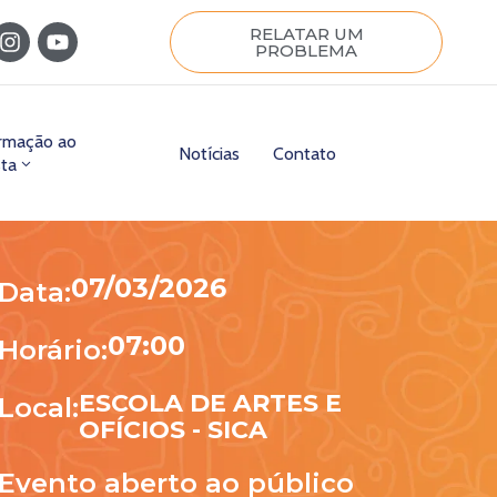
RELATAR UM
PROBLEMA
ormação ao
Notícias
Contato
sta
07/03/2026
Data:
07:00
Horário:
ESCOLA DE ARTES E
Local:
OFÍCIOS - SICA
Evento aberto ao público