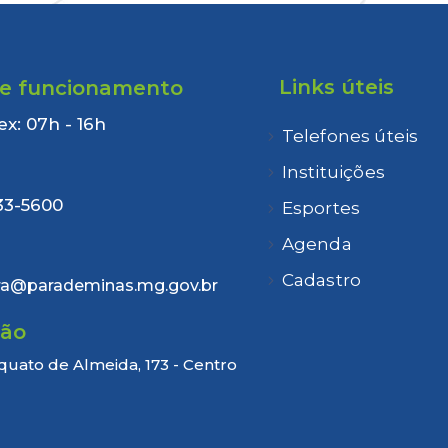
Links úteis
de funcionamento
ex: 07h - 16h
Telefones úteis
:
Instituições
33-5600
Esportes
Agenda
Cadastro
ra@parademinas.mg.gov.br
ção
quato de Almeida, 173 - Centro