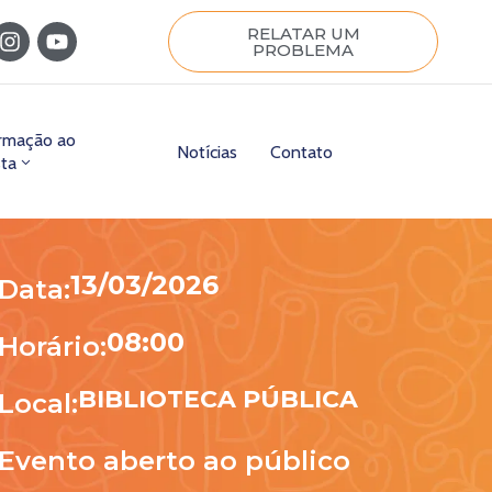
RELATAR UM
PROBLEMA
ormação ao
Notícias
Contato
sta
13/03/2026
Data:
08:00
Horário:
BIBLIOTECA PÚBLICA
Local:
Evento aberto ao público