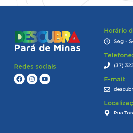
Horário 
Seg - S
Telefone
(37) 32
Redes sociais
E-mail:
descub
Localiza
Rua Tor