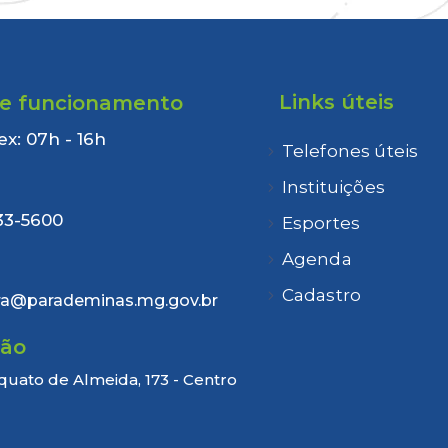
Links úteis
de funcionamento
ex: 07h - 16h
Telefones úteis
:
Instituições
33-5600
Esportes
Agenda
Cadastro
ra@parademinas.mg.gov.br
ção
quato de Almeida, 173 - Centro