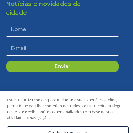
Notícias e novidades da
cidade
Enviar
Este site utiliza cookies para melhorar a sua experiência online,
permitir-lhe partilhar conteúdo nas redes sociais, medir o tráfego
Copyright 2024 © Todos os direitos reservados.
Desenvolvido por P&B Comunicação
deste site e exibir anúncios personalizados com base na sua
atividade de navegação.
Continuar sem aceitar