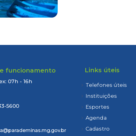
Links úteis
de funcionamento
ex: 07h - 16h
Telefones úteis
:
Instituições
33-5600
Esportes
Agenda
Cadastro
ra@parademinas.mg.gov.br