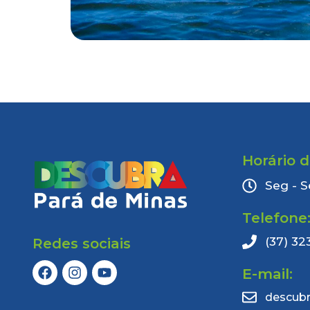
Horário 
Seg - S
Telefone
(37) 32
Redes sociais
E-mail:
descub