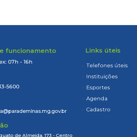
Links úteis
de funcionamento
ex: 07h - 16h
Telefones úteis
:
Instituições
33-5600
Esportes
Agenda
Cadastro
ra@parademinas.mg.gov.br
ção
quato de Almeida, 173 - Centro