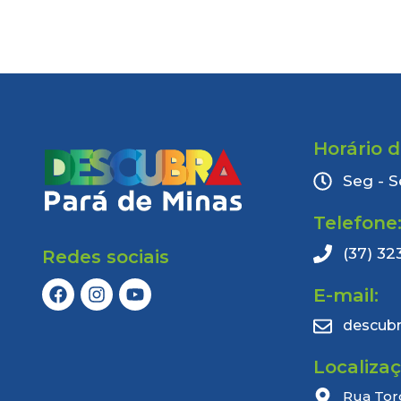
Horário 
Seg - S
Telefone
(37) 32
Redes sociais
E-mail:
descub
Localiza
Rua Tor