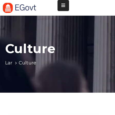
Nossa
Pará
de
Minas
Culture
Cultura
Esportes
Lar
Culture
Agenda
Instituições
Informação
ao
Turista
Notícias