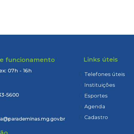
Links úteis
de funcionamento
ex: 07h - 16h
Telefones úteis
:
Instituições
33-5600
Esportes
Agenda
Cadastro
ra@parademinas.mg.gov.br
ção