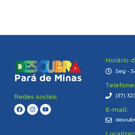
Horário 
Seg - S
Telefone
(37) 32
Redes sociais
E-mail:
descub
Localiza