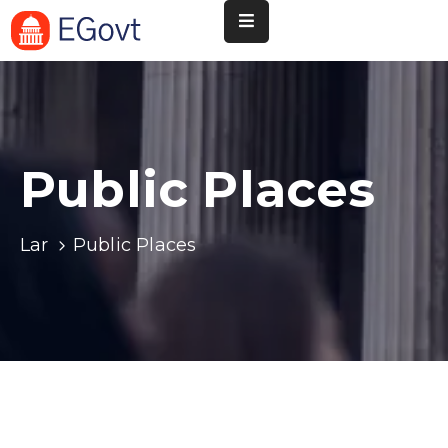
Nossa
Pará
de
Minas
Public Places
Cultura
Esportes
Lar
Public Places
Agenda
Instituições
Informação
ao
Turista
Notícias