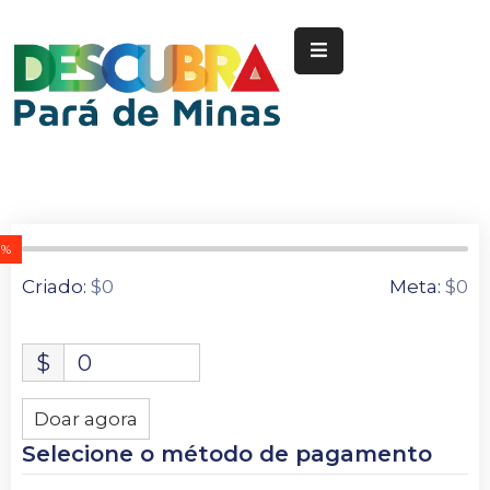
Nossa
Pará
de
Minas
Cultura
0%
Esportes
0 Doadores
Criado:
$0
Meta:
$0
Agenda
Instituições
$
0
Informação
ao
Doar agora
Turista
Selecione o método de pagamento
Notícias