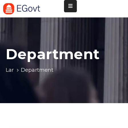
Nossa
Pará
de
Minas
Department
Cultura
Esportes
Lar
Department
Agenda
Instituições
Informação
ao
Turista
Notícias